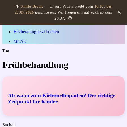
Skip
Beratung buchen
🌴
Smile Break
— Unsere Praxis bleibt vom
16.07. bis
to
Hit enter to search or ESC to close
✕
27.07.2026
geschlossen. Wir freuen uns auf euch ab dem
main
Close
28.07.! 😊
content
Search
MENÜ
Erstberatung jetzt buchen
MENÜ
Tag
Frühbehandlung
Ab wann zum Kieferorthopäden? Der richtige
Zeitpunkt für Kinder
Suchen